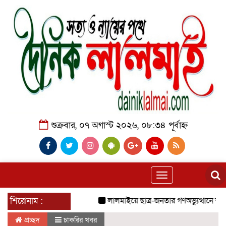
শুক্রবার, ০৭ অগাস্ট ২০২৬, ০৮:৩৪ পূর্বাহ্ন
Toggle
navigation
শিরোনাম :
লালমাইয়ে ছাত্র-জনতার গণঅভ্যুত্থানে শহীদ
প্রচ্ছদ
চাকরির খবর