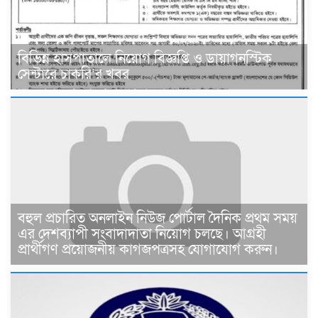
বিভিন্ন হাসপাতালে নিয়োগ বিজ্ঞপ্তি ও ডায়াগনস্টিক
সেন্টারে চাকরি’র খবর
বহুল প্রচারিত অনলাইন নিউজ পোর্টাল দৈনিক প্রথম সময়
এর দেশব্যাপী সংবাদাদাতা নিয়োগ চলছে। আগ্রহী
প্রার্থীগণ প্রয়োজনীয় কাগজপত্রসহ যোগাযোগ করুন।