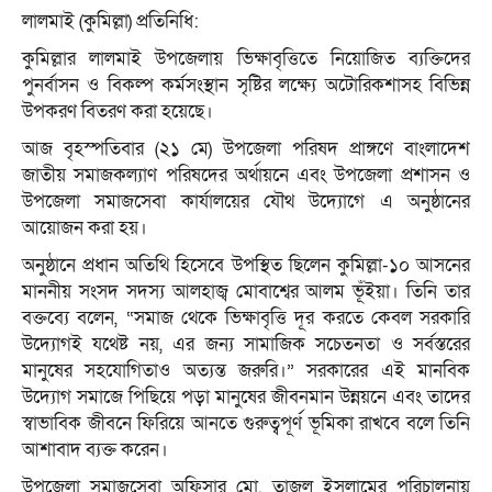
লালমাই (কুমিল্লা) প্রতিনিধি:
কুমিল্লার লালমাই উপজেলায় ভিক্ষাবৃত্তিতে নিয়োজিত ব্যক্তিদের
পুনর্বাসন ও বিকল্প কর্মসংস্থান সৃষ্টির লক্ষ্যে অটোরিকশাসহ বিভিন্ন
উপকরণ বিতরণ করা হয়েছে।
আজ বৃহস্পতিবার (২১ মে) উপজেলা পরিষদ প্রাঙ্গণে বাংলাদেশ
জাতীয় সমাজকল্যাণ পরিষদের অর্থায়নে এবং উপজেলা প্রশাসন ও
উপজেলা সমাজসেবা কার্যালয়ের যৌথ উদ্যোগে এ অনুষ্ঠানের
আয়োজন করা হয়।
অনুষ্ঠানে প্রধান অতিথি হিসেবে উপস্থিত ছিলেন কুমিল্লা-১০ আসনের
মাননীয় সংসদ সদস্য আলহাজ্ব মোবাশ্বের আলম ভূঁইয়া। তিনি তার
বক্তব্যে বলেন, “সমাজ থেকে ভিক্ষাবৃত্তি দূর করতে কেবল সরকারি
উদ্যোগই যথেষ্ট নয়, এর জন্য সামাজিক সচেতনতা ও সর্বস্তরের
মানুষের সহযোগিতাও অত্যন্ত জরুরি।” সরকারের এই মানবিক
উদ্যোগ সমাজে পিছিয়ে পড়া মানুষের জীবনমান উন্নয়নে এবং তাদের
স্বাভাবিক জীবনে ফিরিয়ে আনতে গুরুত্বপূর্ণ ভূমিকা রাখবে বলে তিনি
আশাবাদ ব্যক্ত করেন।
উপজেলা সমাজসেবা অফিসার মো. তাজুল ইসলামের পরিচালনায়