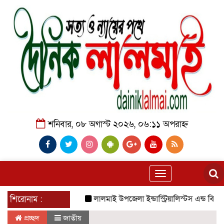
শনিবার, ০৮ অগাস্ট ২০২৬, ০৬:১১ অপরাহ্ন
Toggle
navigation
শিরোনাম :
লালমাই উপজেলা ইন্ডাস্ট্রিয়ালিস্টস এন্ড বিজনেস ও
প্রচ্ছদ
জাতীয়